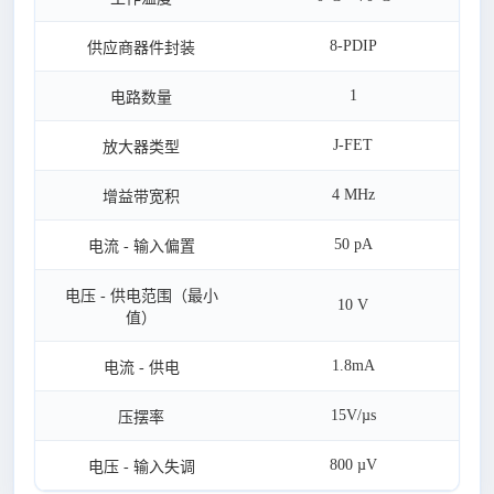
8-PDIP
供应商器件封装
1
电路数量
J-FET
放大器类型
4 MHz
增益带宽积
50 pA
电流 - 输入偏置
电压 - 供电范围（最小
10 V
值）
1.8mA
电流 - 供电
15V/µs
压摆率
800 µV
电压 - 输入失调