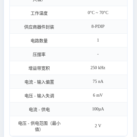
0°C ~ 70°C
工作温度
8-PDIP
供应商器件封装
1
电路数量
-
压摆率
250 kHz
增益带宽积
75 nA
电流 - 输入偏置
6 mV
电压 - 输入失调
100µA
电流 - 供电
电压 - 供电范围（最小
2 V
值）