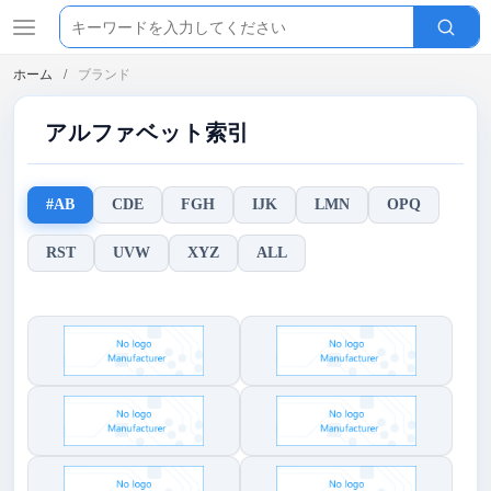
ホーム
ブランド
アルファベット索引
#AB
CDE
FGH
IJK
LMN
OPQ
RST
UVW
XYZ
ALL