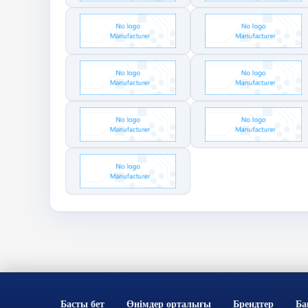
Басты бет
Өнімдер орталығы
Брендтер
Ба