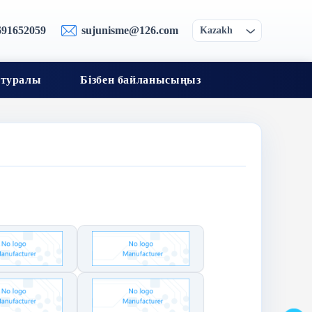
691652059
sujunisme@126.com
Kazakh
 туралы
Бізбен байланысыңыз