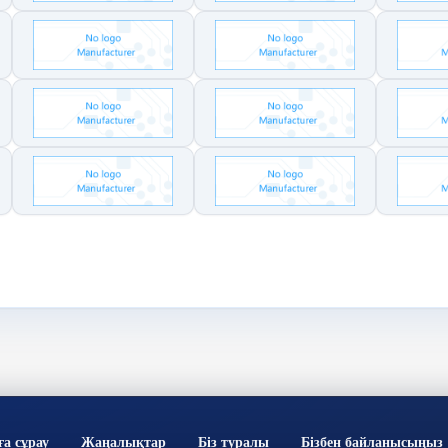
ға сұрау
Жаңалықтар
Біз туралы
Бізбен байланысыңыз