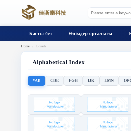
Басты бет
Өнімдер орталығы
Home
Brands
Alphabetical Index
#AB
CDE
FGH
IJK
LMN
OP