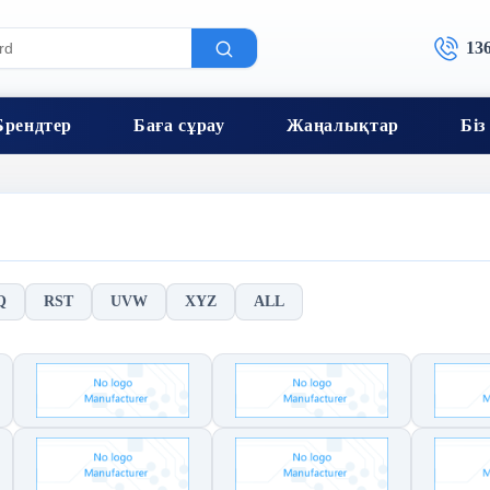
13
Брендтер
Баға сұрау
Жаңалықтар
Біз
Q
RST
UVW
XYZ
ALL